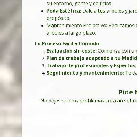
Si tu jardín es
su entorno, gente y edificios.
tu seguridad y tranquilidad, guardianes de t
Poda Estética:
Da
le a tus árboles y j
para ver cómo la técnica y la seguridad se 
Elí
espléndido.
propósito.
Elegir
Podazon, empresa de tala y podas en a
Mantenimiento Pro activo
:
Realizamos d
enorgullecemos de seguir todas las normativa
Cuando eliges nuestra empresa de podadore
árboles a largo plazo.
tranquilidad que mereces. Contáctanos para m
combina la sabiduría de la profesionalidad y 
primer lugar.
Realizamos podas en árboles grandes y desb
Tu Proceso Fácil y Cómodo
endoterapia para tratar y eliminar nidos de
Evaluación sin coste:
Comienza con un 
excepcionales en todos nuestros trabajos de 
Contáct
Plan de trabajo adaptado a tu Medi
Trabajo de profesionales y Expertos
Seguimiento y mantenimiento:
Te da
Pide 
No dejes que los problemas crezcan sobre