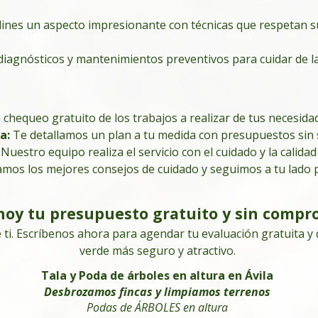
tá listo para transformarse, y nosotros estamos listos para ha
u jardín en las alturas. No lo dudes mas. Nuestro compromiso
Con nosotros, estás en Manos Seguras
ardines un aspecto impresionante con técnicas que respetan s
fusionan en armonía? Contacta con nosotros. Transformemos 
genos para Servicios de Poda y Tala en Al
Poda árboles en Ávila
Podadores y Taladores de árboles
ltura
, significa optar por una empresa que valora la legalid
iagnósticos y mantenimientos preventivos para cuidar de la
s pertinentes, protegiendo a nuestros empleados y ofreciénd
s y taladores de árboles, estás eligiendo
experiencia
,
pr
ás información y para experimentar un servicio de tala y p
experiencia con la confianza de la certificación que
así
lo con
rozamos fincas para mantener un entorno seguro y estético
de ser tu empresa de confianza en arboricultura.
 orugas en la zona de Madrid. Confíe en nuestra experiencia
chequeo gratuito de los trabajos a realizar de tus necesida
Solicita tu presupuesto gratuito y sin compromiso
podas y talas en altura.
anos hoy y asegura lo mejor para tus árboles y tu tranq
da
:
Te detallamos un plan a tu medida con presupuestos sin 
: Nuestro equipo realiza el servicio con el cuidado y la calida
Pide tu presupuesto gratuito y sin compromiso
mos los mejores consejos de cuidado y seguimos a tu lado p
Podadores y taladores de árboles
Empresa de podas en altura
Poda de árboles en Ávila
hoy tu presupuesto gratuito y sin compr
Árboles de gran altura
Árboles de gran altura
 ti. Escríbenos ahora para agendar tu evaluación gratuita 
verde más seguro y atractivo.
Tala y Poda de árboles en altura en Ávila
Desbrozamos fincas y limpiamos terrenos
Podas de ÁRBOLES en altura