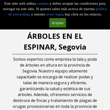
Este sitio web utiliza
cookies
y debes aceptar las condiciones para
navegar en este sitio. Si quieres saber más acerca de nuestra
politica
de privacidad
, y nuestro
aviso legal
, haz click en los enlaces.
EMPRESA DE TALA DE
Aceptar
ÁRBOLES EN EL
ESPINAR, Segovia
Somos expertos como empresa la tala y poda
de árboles en altura en la provincia de
Segovia. Nuestro equipo altamente
capacitado se encarga de realizar podas y
talas de manera segura y eficiente,
garantizando la salud y estética de sus
árboles. Además, ofrecemos servicios de
desbroce de fincas y tratamiento de plagas de
orugas procesionarias en toda la provincia de