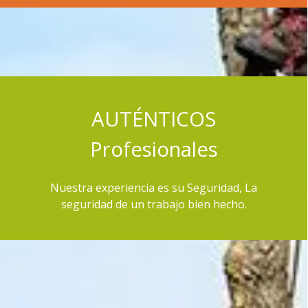
AUTÉNTICOS
P
rofesionales
Nuestra experiencia es su Seguridad, La
seguridad de un trabajo bien hecho.