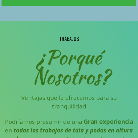
TRABAJOS
¿Porqué
TALAS Y PODA S DE ARBOLES EN
ALTURA.
Nosotros?
Ventajas que le ofrecemos para su
Somos Profesionales
tranquilidad
TALADORES DE ARBOLES EN
Podríamos presumir de una
Gran experiencia
ALTURA
en
todos los trabajos de tala y podas en altura
Podas y talas