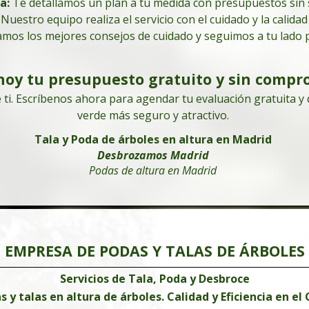
da
:
Te detallamos un plan a tu medida con presupuestos sin 
Pide tu presupuesto gratuito y sin compromiso
: Nuestro equipo realiza el servicio con el cuidado y la calida
601 904 866
mos los mejores consejos de cuidado y seguimos a tu lado p
Poda de árboles en Madrid
Empresa de podas en altura
hoy tu presupuesto gratuito y sin compr
601 904 866
 ti. Escríbenos ahora para agendar tu evaluación gratuita 
Árboles de gran altura
Árboles de gran altura
verde más seguro y atractivo.
Tala y Poda de árboles en altura en Madrid
Desbrozamos Madrid
Podas de altura en Madrid
EMPRESA DE PODAS Y TALAS DE ÁRBOLES
Servicios de Tala, Poda y Desbroce
y talas en altura de árboles. Calidad y Eficiencia en el