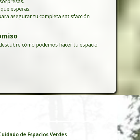
sorpresas.
d que esperas.
ara asegurar tu completa satisfacción.
omiso
y descubre cómo podemos hacer tu espacio
 Cuidado de Espacios Verdes