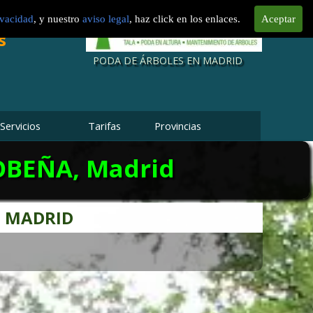
LTURA
a en Madrid
ra Madrid
rtos en
urgeon
ivacidad
, y nuestro
aviso legal
, haz click en los enlaces.
Aceptar
Fincas
e parcelas
impieza de
s
al
sional
PODA DE ÁRBOLES EN MADRID
Servicios
Tarifas
Provincias
OBEÑA, Madrid
E MADRID