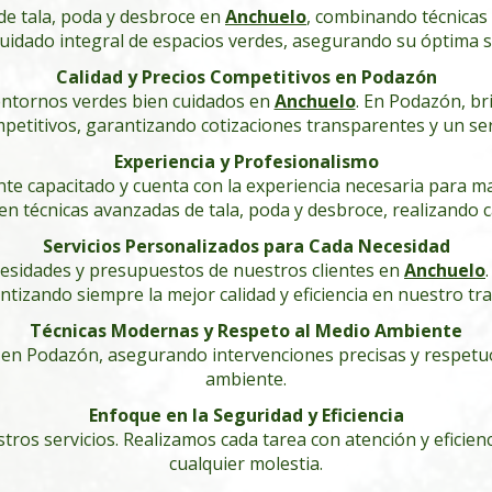
de tala, poda y desbroce en
Anchuelo
, combinando técnicas
cuidado integral de espacios verdes, asegurando su óptima sa
Calidad y Precios Competitivos en Podazón
ntornos verdes bien cuidados en
Anchuelo
. En Podazón, br
petitivos, garantizando cotizaciones transparentes y un serv
Experiencia y Profesionalismo
e capacitado y cuenta con la experiencia necesaria para man
n técnicas avanzadas de tala, poda y desbroce, realizando ca
Servicios Personalizados para Cada Necesidad
cesidades y presupuestos de nuestros clientes en
Anchuelo
ntizando siempre la mejor calidad y eficiencia en nuestro tra
Técnicas Modernas y Respeto al Medio Ambiente
n Podazón, asegurando intervenciones precisas y respetuosa
ambiente.
Enfoque en la Seguridad y Eficiencia
tros servicios. Realizamos cada tarea con atención y eficie
cualquier molestia.