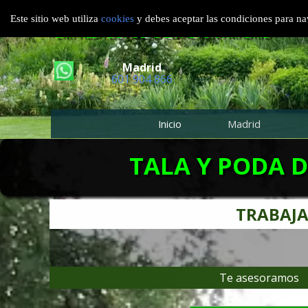
TALA Y PODA EN ALTURA MADRID
Este sitio web utiliza
cookies
y debes aceptar las condiciones para nav
EMPRESA DE PODAS EN ALTURA MADRID
Madrid
601 904 866
Inicio
Madrid
TALA Y PODA D
TRABAJA
Te asesoramos