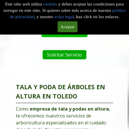
Este sitio web utiliza
cookies
y debes aceptar las condiciones para
navegar en este sitio. Si quieres saber más acerca de nuestra
politica
EMPRESA DE PODAS EN ALTURA EN ONTÍGOLA, TOLEDO
de privacidad
, y nuestro
aviso legal
, haz click en los enlaces.
Aceptar
Tel. 601 904 756
Solicitar Servicio
TALA Y PODA DE ÁRBOLES EN
ALTURA EN TOLEDO
Como
empresa de tala y podas en altura
,
te ofrecemos nuestros servicios de
arboricultura especializados en el cuidado