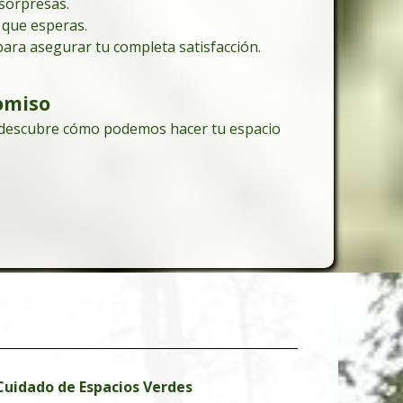
sorpresas.
d que esperas.
ara asegurar tu completa satisfacción.
omiso
y descubre cómo podemos hacer tu espacio
 Cuidado de Espacios Verdes