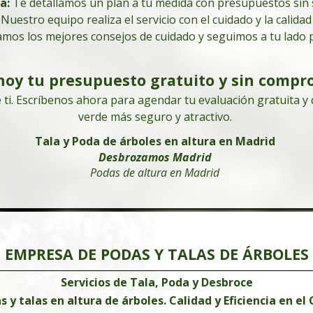
da
:
Te detallamos un plan a tu medida con presupuestos sin 
Pide tu presupuesto gratuito y sin compromiso
: Nuestro equipo realiza el servicio con el cuidado y la calida
601 904 866
mos los mejores consejos de cuidado y seguimos a tu lado p
Poda de árboles en Madrid
Empresa de podas en altura
hoy tu presupuesto gratuito y sin compr
601 904 866
 ti. Escríbenos ahora para agendar tu evaluación gratuita 
Árboles de gran altura
Árboles de gran altura
verde más seguro y atractivo.
Tala y Poda de árboles en altura en Madrid
Desbrozamos Madrid
Podas de altura en Madrid
EMPRESA DE PODAS Y TALAS DE ÁRBOLES
Servicios de Tala, Poda y Desbroce
y talas en altura de árboles. Calidad y Eficiencia en el