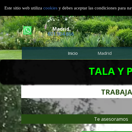
TALA Y PODA EN ALTURA MADRID
Este sitio web utiliza
cookies
y debes aceptar las condiciones para nav
EMPRESA DE PODAS EN ALTURA MADRID
Madrid
601 904 866
Inicio
Madrid
TALA Y 
TRABAJA
Te asesoramos