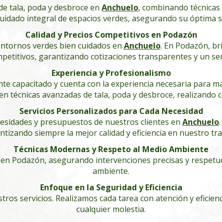
de tala, poda y desbroce en
Anchuelo
, combinando técnicas
cuidado integral de espacios verdes, asegurando su óptima sa
Calidad y Precios Competitivos en Podazón
ntornos verdes bien cuidados en
Anchuelo
. En Podazón, br
petitivos, garantizando cotizaciones transparentes y un serv
Experiencia y Profesionalismo
e capacitado y cuenta con la experiencia necesaria para man
n técnicas avanzadas de tala, poda y desbroce, realizando ca
Servicios Personalizados para Cada Necesidad
cesidades y presupuestos de nuestros clientes en
Anchuelo
ntizando siempre la mejor calidad y eficiencia en nuestro tra
Técnicas Modernas y Respeto al Medio Ambiente
n Podazón, asegurando intervenciones precisas y respetuosa
ambiente.
Enfoque en la Seguridad y Eficiencia
tros servicios. Realizamos cada tarea con atención y eficie
cualquier molestia.