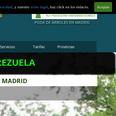
LTURA
a en Madrid
ra Madrid
rtos en
urgeon
ivacidad
, y nuestro
aviso legal
, haz click en los enlaces.
Aceptar
Fincas
e parcelas
impieza de
s
al
sional
PODA DE ÁRBOLES EN MADRID
Servicios
Tarifas
Provincias
REZUELA
E MADRID