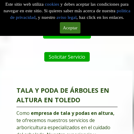
Este sitio web utiliza
cookies
y debes aceptar las condiciones para
navegar en este sitio. Si quieres saber más acerca de nuestra
politica
EMPRESA DE PODAS EN ALTURA EN PEPINO, TOLEDO
de privacidad
, y nuestro
aviso legal
, haz click en los enlaces.
Aceptar
Tel. 601 904 756
Solicitar Servicio
TALA Y PODA DE ÁRBOLES EN
ALTURA EN TOLEDO
Como
empresa de tala y podas en altura
,
te ofrecemos nuestros servicios de
arboricultura especializados en el cuidado